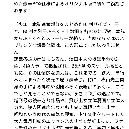
めた豪華BOX仕様によるオリジナル版で初めて復刻さ
れます！
「少年」本誌連載部分をまとめたB5判サイズ・1冊
と、B6判の別冊ふろく・十数冊を各BOXに収納。本誌
からふろくへとストーリーが続く、当時ならではのス
リリングな読書体験は、この形式でしか味わえませ
ん。
連載各話の扉はもちろん、漫画本文のほぼ半分が2
色、4色カラーで掲載され、B5大判のスケール感とと
もに、その圧倒的な迫力は、これまでの「鉄人」単行
本とはまったく次元の違う豪華さ。特に、横山先生自
身の手による扉絵や別冊ふろく表紙絵の多くは、ここ
でしか見ることができない、まさに“幻”の逸品です。
増刊号の読みきり作品や、飛び出す立体漫画と立体メ
ガネ、鉄人関連広告なども忠実に再現いたします。
昭和という時代の熱気と興奮、少年文化をリードした
大人気月刊誌のエッセンスのすべてが詰まった、ファ
ン垂涎のオリジナル復刻版が手に入る、最初で最後の