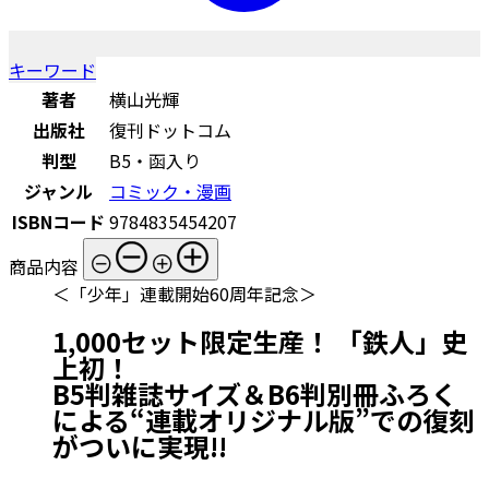
キーワード
著者
横山光輝
出版社
復刊ドットコム
判型
B5・函入り
ジャンル
コミック・漫画
ISBNコード
9784835454207
商品内容
＜「少年」連載開始60周年記念＞
1,000セット限定生産！ 「鉄人」史
上初！
B5判雑誌サイズ＆B6判別冊ふろく
による“連載オリジナル版”での復刻
がついに実現!!