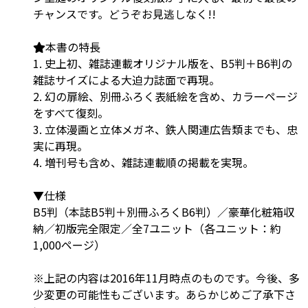
チャンスです。どうぞお見逃しなく!!
本書の特長
1. 史上初、雑誌連載オリジナル版を、B5判＋B6判の
雑誌サイズによる大迫力誌面で再現。
2. 幻の扉絵、別冊ふろく表紙絵を含め、カラーページ
をすべて復刻。
3. 立体漫画と立体メガネ、鉄人関連広告類までも、忠
実に再現。
4. 増刊号も含め、雑誌連載順の掲載を実現。
▼仕様
B5判（本誌B5判＋別冊ふろくB6判）／豪華化粧箱収
納／初版完全限定／全7ユニット（各ユニット：約
1,000ページ）
※上記の内容は2016年11月時点のものです。今後、多
少変更の可能性もございます。あらかじめご了承下さ