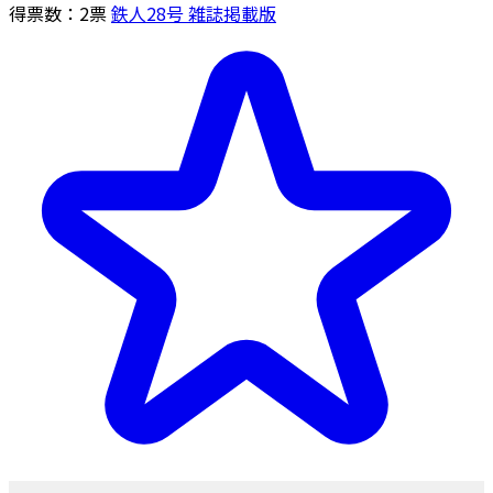
得票数：
2
票
鉄人28号 雑誌掲載版