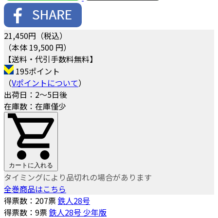
21,450
円（税込）
（本体 19,500 円）
【送料・代引手数料無料】
195ポイント
（
Vポイントについて
）
出荷日：2～5日後
在庫数：在庫僅少
カートに入れる
タイミングにより品切れの場合があります
全巻商品はこちら
得票数：
207
票
鉄人28号
得票数：
9
票
鉄人28号 少年版