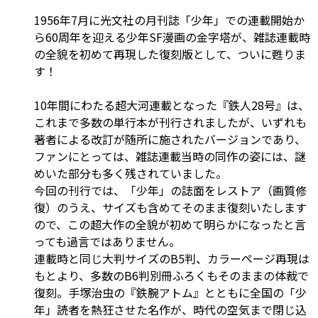
1956年7月に光文社の月刊誌「少年」での連載開始か
ら60周年を迎える少年SF漫画の金字塔が、雑誌連載時
の全貌を初めて再現した復刻版として、ついに甦りま
す！
10年間にわたる超大河連載となった『鉄人28号』は、
これまで多数の単行本が刊行されましたが、いずれも
著者による改訂が随所に施されたバージョンであり、
ファンにとっては、雑誌連載当時の同作の姿には、謎
めいた部分も多く残されていました。
今回の刊行では、「少年」の誌面をレストア（画質修
復）のうえ、サイズも含めてそのまま復刻いたします
ので、この超大作の全貌が初めて明らかになったと言
っても過言ではありません。
連載時と同じ大判サイズのB5判、カラーページ再現は
もとより、多数のB6判別冊ふろくもそのままの体裁で
復刻。手塚治虫の『鉄腕アトム』とともに全国の「少
年」読者を熱狂させた名作が、時代の空気まで閉じ込