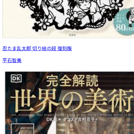
忍たま乱太郎 切り絵の段 復刻版
平石智美