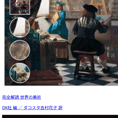
完全解読 世界の美術
DK社 編 ／ ダコスタ吉村花子 訳