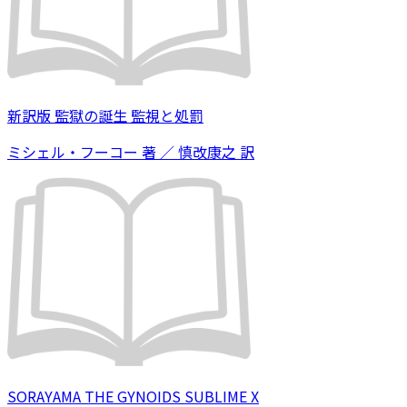
新訳版 監獄の誕生 監視と処罰
ミシェル・フーコー 著 ／ 慎改康之 訳
SORAYAMA THE GYNOIDS SUBLIME X