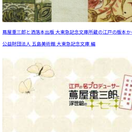
蔦屋重三郎と洒落本出版 大東急記念文庫所蔵の江戸の版本か
公益財団法人 五島美術館 大東急記念文庫 編