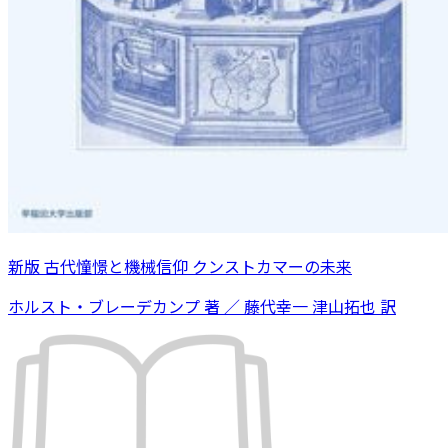
新版 古代憧憬と機械信仰 クンストカマーの未来
ホルスト・ブレーデカンプ 著 ／ 藤代幸一 津山拓也 訳