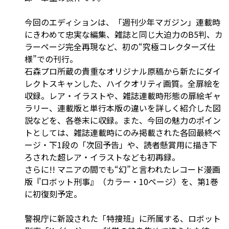
今回のエディションは、「週刊少年マガジン」連載時
にきわめて忠実な編集、雑誌と同じ大迫力のB5判、カ
ラーページ完全再現など、初の“究極コレクターズ仕
様”での刊行。
石森プロ所蔵の貴重なオリジナル原稿から新たにダイ
レクトスキャンした、ハイクオリティ画質。全扉絵を
収録。レア・イラストや、雑誌連載時形態の扉絵ギャ
ラリー、連載版と単行本版の違いを詳しく紹介した図
説などを、各巻末に収録。また、今回の魅力のポイン
トとしては、雑誌連載時にのみ掲載された各回最終ペ
ージ・下1段の「次回予告」や、読者懸賞用に描き下
ろされた超レア・イラストなども初再録。
さらに!! マニアの間でも“幻”と言われたレコード漫画
版『ロボット刑事』（カラー・10ページ）を、第1巻
に初復刻予定。
警視庁に新設された「特捜班」に所属する、ロボット