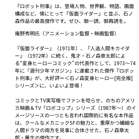
『ロボット刑事』は、登場人物、世界観、物語、画面
構成など、僕にとって『仮面ライダー』と並ぶ、石ノ
森作品の最高傑作です。ぜひ、御一読、御再読を。
庵野秀明氏（アニメーション監督・映画監督）
『仮面ライダー』（1971年）、『人造人間キカイダ
ー』（1972年）に続く、鬼才・石ノ森章太郎によ
る“変身ヒーローコミック”の代表作として、1973～74
年に「週刊少年マガジン」に連載された傑作『ロボッ
ト刑事』が、大好評＝＜石ノ森変身ヒーロー[完全版]
シリーズ＞に、いよいよ登場！
コミックとTV実写版でファンを唸らせ、のちのアメリ
カ映画＆TV「ロボコップ」シリーズ（1987年～）のイ
メージソースの一つとも言われ国際的に有名な本作品
は、クールなメカニックSFの魅力と、重厚かつ繊細な
人間ドラマの両方を見事に合体させた、石ノ森章太
郎・畢生の傑作です。