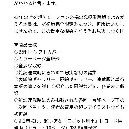
がわかると言えます。
43年の時を超えて-- ファン必携の究極愛蔵版でよみが
える本書は、≪初版完全限定≫につき、再版はいたし
ませんので、この貴重な機会をどうぞお見逃しなく!!
▼商品仕様
◇B5判・ソフトカバー
◇カラーページ全収録
◇全扉絵収録
◇雑誌連載時にきわめて忠実な初の編集
◇表紙絵ギャラリー、扉絵ギャラリー、連載版と単行
本版の違いを詳しく紹介した図説などを、各巻末に収
録
◇雑誌連載時にのみ掲載された各回・最終ページ下の
「次回予告」や、読者懸賞用の超レアイラストなども
初再録
◇第1巻には、超レアな『ロボット刑事』レコード用
漫画（カラー・10ページ）を初復刻予定