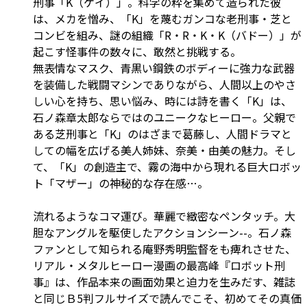
刑事「K（ケイ）」。科学の粋を集めて造られた彼
は、メカを憎み、「K」を蔑むガンコな老刑事・芝と
コンビを組み、謎の組織「R・R・K・K（バドー）」が
起こす怪事件の数々に、敢然と挑戦する。
無表情なマスク、青黒い鋼鉄のボディーに強力な武器
を装備した戦闘マシンでありながら、人間以上のやさ
しい心を持ち、思い悩み、時には詩を書く「K」は、
石ノ森章太郎ならではのユニークなヒーロー。父親で
ある芝刑事と「K」のはざまで葛藤し、人間ドラマと
しての幅を広げる美人姉妹、奈美・由美の魅力。そし
て、「K」の創造主で、霧の海中から現れる巨大ロボッ
ト「マザー」の神秘的な存在感…。
流れるようなコマ運び。華麗で緻密なペンタッチ。大
胆なアングルを駆使したアクションシーン--。石ノ森
ファンとして知られる庵野秀明監督をも痺れさせた、
リアル・メタルヒーロー漫画の最高峰『ロボット刑
事』は、作品本来の画面効果と迫力を生みだす、雑誌
と同じＢ5判フルサイズで読んでこそ、初めてその真価