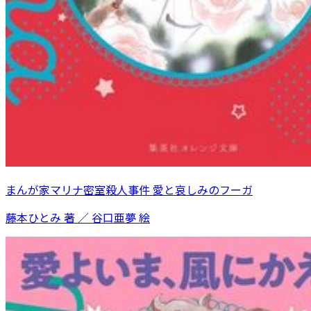
まんが家マリナ密室殺人事件 愛と哀しみのフーガ
藤本ひとみ 著 ／ 谷口亜夢 絵