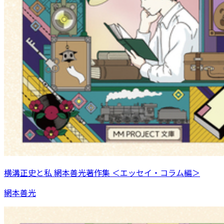
横溝正史と私 網本善光著作集 ＜エッセイ・コラム編＞
網本善光