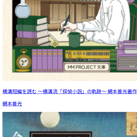
横溝短編を読む 〜横溝流「探偵小説」の軌跡〜 網本善光著作
網本善光