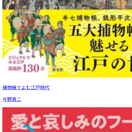
捕物帳でよむ江戸時代
今野真二