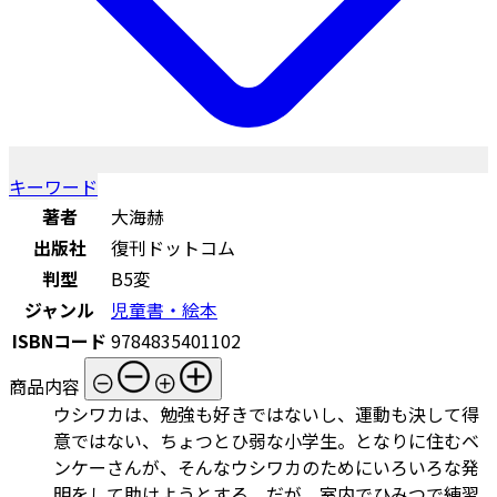
キーワード
著者
大海赫
出版社
復刊ドットコム
判型
B5変
ジャンル
児童書・絵本
ISBNコード
9784835401102
商品内容
ウシワカは、勉強も好きではないし、運動も決して得
意ではない、ちょつとひ弱な小学生。となりに住むベ
ンケーさんが、そんなウシワカのためにいろいろな発
明をして助けようとする。だが、室内でひみつで練習