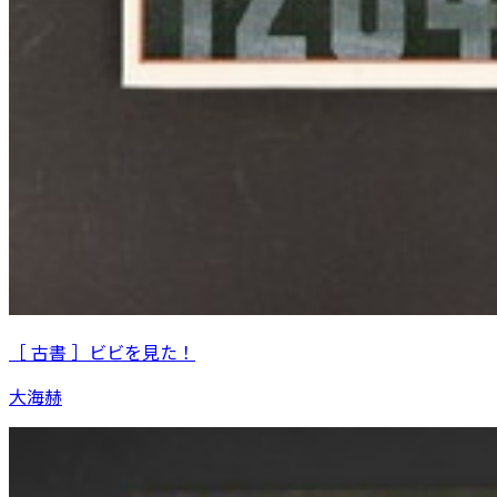
［ 古書 ］ビビを見た！
大海赫