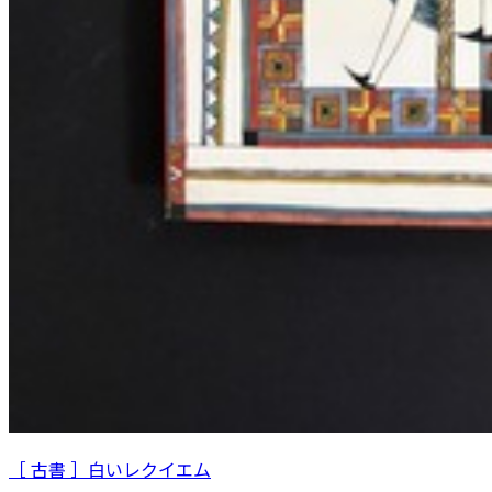
［ 古書 ］白いレクイエム