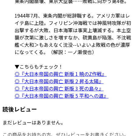
東条内閣崩壊、東京大空襲……敗戦に向かう第4巻。
1944年7月、東条内閣が総辞職する。アメリカ軍はレ
イテ島に上陸。フィリピン沖海戦では神風特攻隊が初
出撃するが大敗、日本海軍は事実上壊滅する。本土空
襲が次第に激しさを増すなか、硫黄島が陥落、不沈戦
艦＜大和＞もあえなく沈没--いよいよ敗戦の色が濃厚
になってくる。（解説：一ノ瀬俊也）
▼こちらもチェック！
◎『大日本帝国の興亡 新版 1 暁のZ作戦』
◎『大日本帝国の興亡 新版 2 昇る太陽』
◎『大日本帝国の興亡 新版 3 死の島々』
◎『大日本帝国の興亡 新版 5 平和への道』
読後レビュー
まだレビューはありません。
この商品をお持ちの方、ぜひレビューをお書きください。