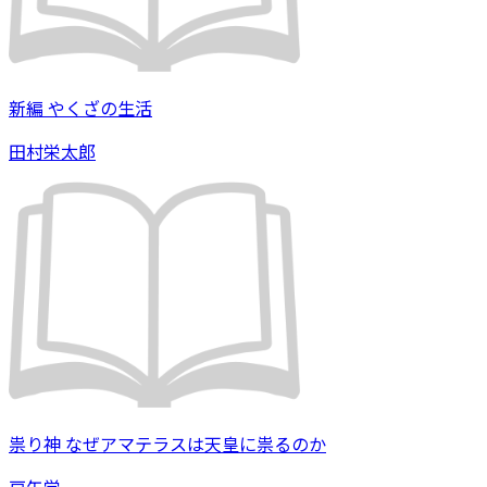
新編 やくざの生活
田村栄太郎
祟り神 なぜアマテラスは天皇に祟るのか
戸矢学