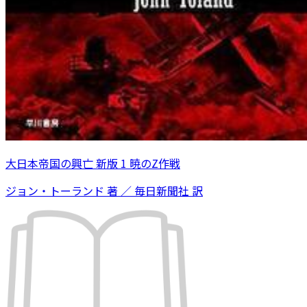
大日本帝国の興亡 新版 1 暁のZ作戦
ジョン・トーランド 著 ／ 毎日新聞社 訳