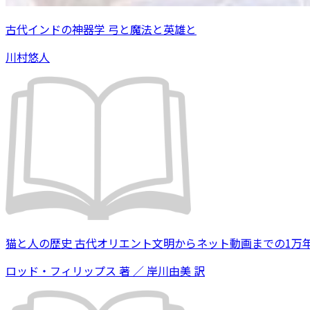
古代インドの神器学 弓と魔法と英雄と
川村悠人
猫と人の歴史 古代オリエント文明からネット動画までの1万
ロッド・フィリップス 著 ／ 岸川由美 訳