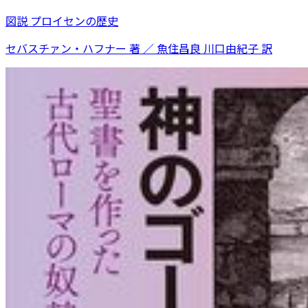
図説 プロイセンの歴史
セバスチァン・ハフナー 著 ／ 魚住昌良 川口由紀子 訳