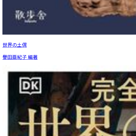
世界の土偶
譽田亜紀子 編著