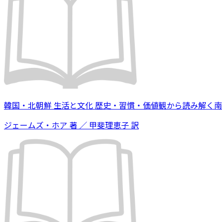
韓国・北朝鮮 生活と文化 歴史・習慣・価値観から読み解く
ジェームズ・ホア 著 ／ 甲斐理恵子 訳