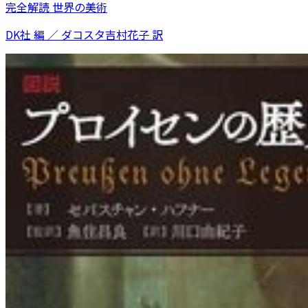
完全解読 世界の美術
DK社 編 ／ ダコスタ吉村花子 訳