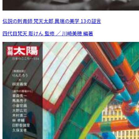
伝説の刺青師 梵天太郎 異端の美学 13の証言
四代目梵天 彫けん 監修 ／ 川崎美穂 編著