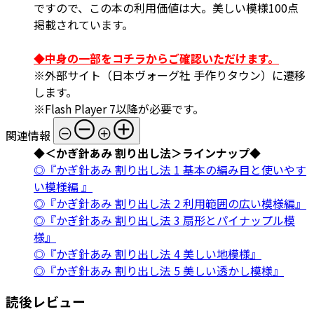
ですので、この本の利用価値は大。美しい模様100点
掲載されています。
◆中身の一部をコチラからご確認いただけます。
※外部サイト（日本ヴォーグ社 手作りタウン）に遷移
します。
※Flash Player 7以降が必要です。
関連情報
◆＜かぎ針あみ 割り出し法＞ラインナップ◆
◎『かぎ針あみ 割り出し法 1 基本の編み目と使いやす
い模様編 』
◎『かぎ針あみ 割り出し法 2 利用範囲の広い模様編』
◎『かぎ針あみ 割り出し法 3 扇形とパイナップル模
様』
◎『かぎ針あみ 割り出し法 4 美しい地模様』
◎『かぎ針あみ 割り出し法 5 美しい透かし模様』
読後レビュー