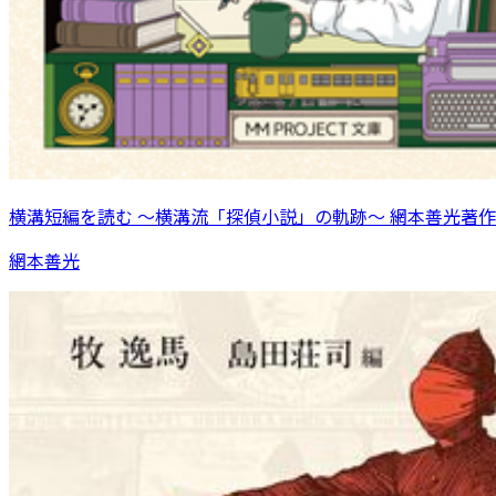
横溝短編を読む 〜横溝流「探偵小説」の軌跡〜 網本善光著作
網本善光