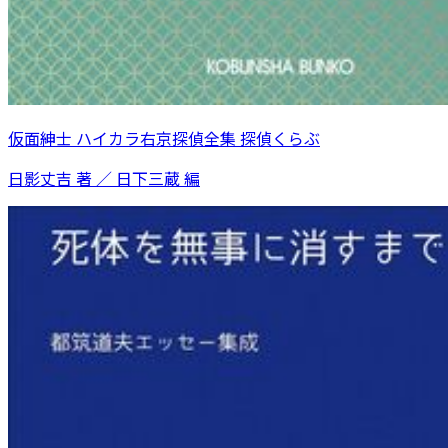
仮面紳士 ハイカラ右京探偵全集 探偵くらぶ
日影丈吉 著 ／ 日下三蔵 編