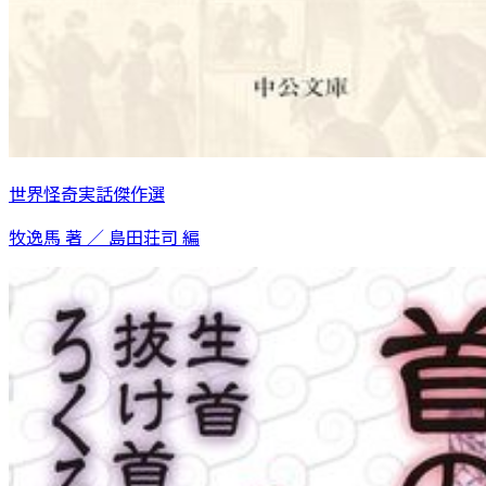
世界怪奇実話傑作選
牧逸馬 著 ／ 島田荘司 編