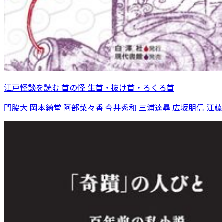
江戸怪談を読む 首の怪 生首・抜け首・ろくろ首
門脇大 岡本綺堂 阿部菜々香 今井秀和 三浦達尋 広坂朋信 江