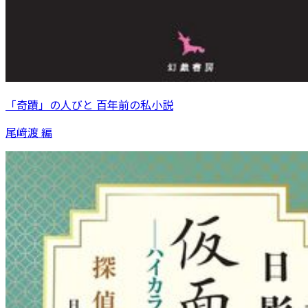
「奇蹟」の人びと 百年前の私小説
尾﨑渡 編