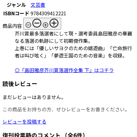
ジャンル
文芸書
ISBNコード
9784309412221
商品内容
芥川賞最多落選者にして現・選考委員島田雅彦の華麗
なる落選の軌跡にして初期傑作集。
上巻には「優しいサヨクのための嬉遊曲」「亡命旅行
者は叫び呟く」「夢遊王国のための音楽」を収録。
◎『島田雅彦芥川賞落選作全集 下』はコチラ
読後レビュー
まだレビューはありません。
この商品をお持ちの方、ぜひレビューをお書きください。
レビューを投稿する
復刊投票時のコメント
（全6件）