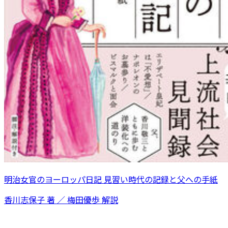
明治女官のヨーロッパ日記 見習い時代の記録と父への手紙
香川志保子 著 ／ 梅田優歩 解説