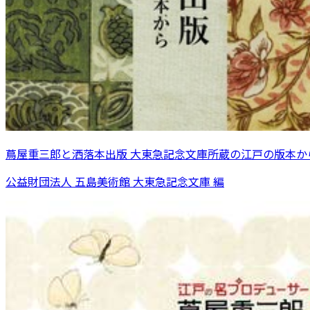
蔦屋重三郎と洒落本出版 大東急記念文庫所蔵の江戸の版本か
公益財団法人 五島美術館 大東急記念文庫 編