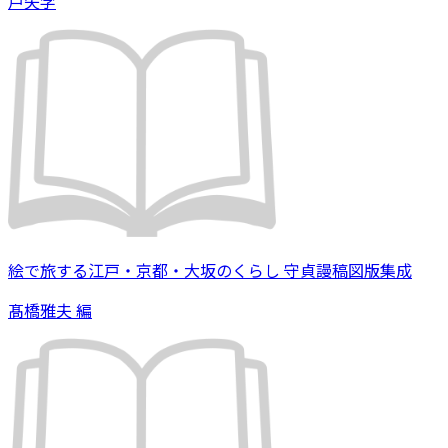
戸矢学
絵で旅する江戸・京都・大坂のくらし 守貞謾稿図版集成
髙橋雅夫 編