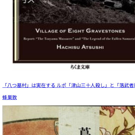
「八つ墓村」は実在する ルポ「津山三十人殺し」と「落武者
蜂巣敦