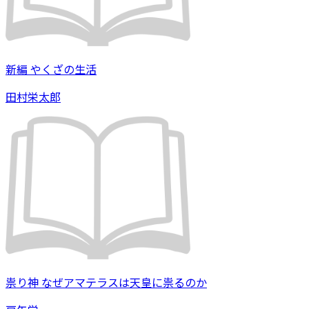
新編 やくざの生活
田村栄太郎
祟り神 なぜアマテラスは天皇に祟るのか