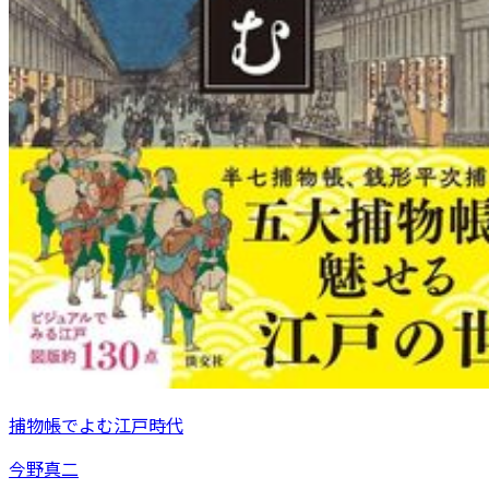
捕物帳でよむ江戸時代
今野真二