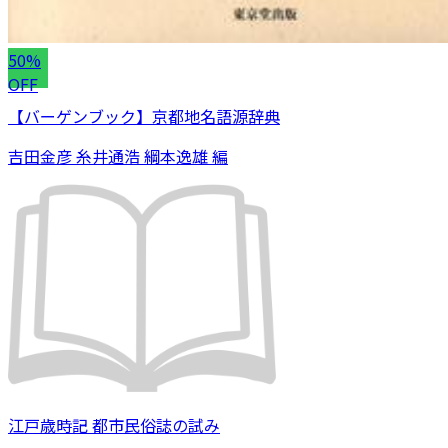
50%
OFF
【バーゲンブック】京都地名語源辞典
吉田金彦 糸井通浩 綱本逸雄 編
江戸歳時記 都市民俗誌の試み