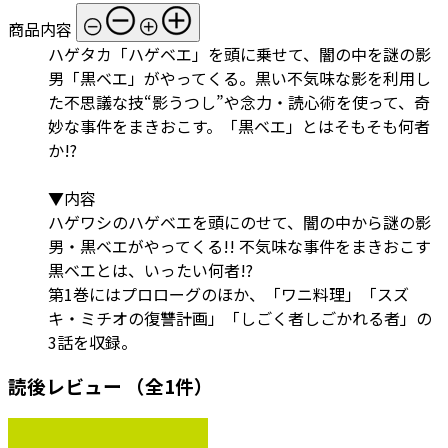
商品内容
ハゲタカ「ハゲベエ」を頭に乗せて、闇の中を謎の影
男「黒ベエ」がやってくる。黒い不気味な影を利用し
た不思議な技“影うつし”や念力・読心術を使って、奇
妙な事件をまきおこす。「黒ベエ」とはそもそも何者
か!?
▼内容
ハゲワシのハゲベエを頭にのせて、闇の中から謎の影
男・黒ベエがやってくる!! 不気味な事件をまきおこす
黒ベエとは、いったい何者!?
第1巻にはプロローグのほか、「ワニ料理」「スズ
キ・ミチオの復讐計画」「しごく者しごかれる者」の
3話を収録。
読後レビュー
（全1件）