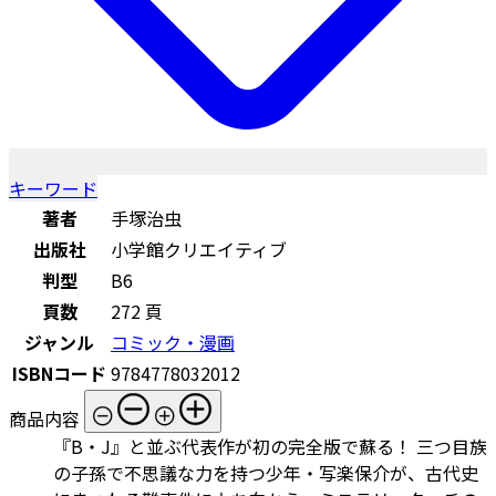
キーワード
著者
手塚治虫
出版社
小学館クリエイティブ
判型
B6
頁数
272 頁
ジャンル
コミック・漫画
ISBNコード
9784778032012
商品内容
『B・J』と並ぶ代表作が初の完全版で蘇る！ 三つ目族
の子孫で不思議な力を持つ少年・写楽保介が、古代史