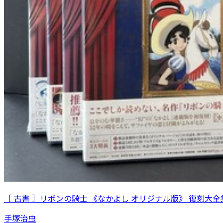
［ 古書 ］リボンの騎士 《なかよし オリジナル版》 復刻大全集
手塚治虫