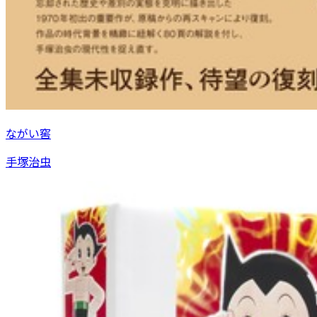
ながい窖
手塚治虫