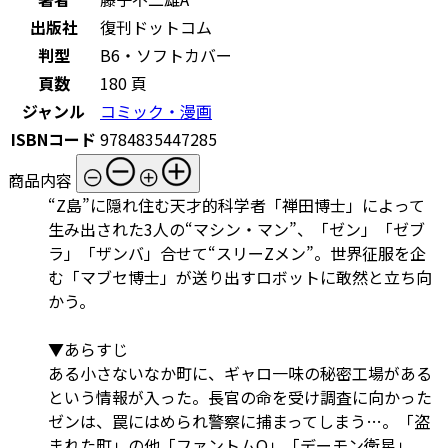
出版社
復刊ドットコム
判型
B6・ソフトカバー
頁数
180 頁
ジャンル
コミック・漫画
ISBNコード
9784835447285
商品内容
“Z島”に隠れ住む天才的科学者「禅田博士」によって
生み出された3人の“マシン・マン”、「ゼン」「ゼブ
ラ」「ザンバ」合せて“スリーZメン”。世界征服を企
む「マブセ博士」が送り出すロボットに敢然と立ち向
かう。
▼あらすじ
ある小さないなか町に、ギャロ一味の秘密工場がある
という情報が入った。長官の命を受け調査に向かった
ゼンは、罠にはめられ警察に捕まってしまう…。「盗
まれた町」の他「ファントムQ」「デーモン衛星」