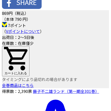
869
円（税込）
（本体 790 円）
7ポイント
（
Vポイントについて
）
出荷日：2～5日後
在庫数：在庫僅少
カートに入れる
タイミングにより品切れの場合があります
全巻商品はこちら
得票数：
2,390
票
藤子不二雄ランド（第一期全301巻）