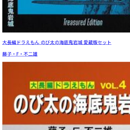
大長編ドラえもん のび太の海底鬼岩城 愛蔵版セット
藤子・F・不二雄