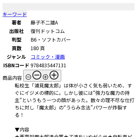
キーワード
著者
藤子不二雄A
出版社
復刊ドットコム
判型
B6・ソフトカバー
頁数
180 頁
ジャンル
コミック・漫画
ISBNコード
9784835447131
商品内容
転校生「浦見魔太郎」は体が小さく気も弱いため、す
ぐにイジメの標的に。しかし彼には“強力な魔力の持
主”というもう一つの顔があった。数々の理不尽な仕打
ちに対し「魔太郎」の“うらみ念法”パワーが炸裂す
る！
▼内容
★悪霊対魔太郎連合軍★子連れいやがらせ★自転車ピ