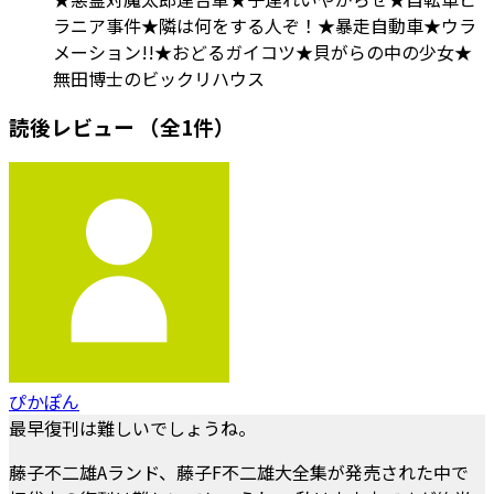
ラニア事件★隣は何をする人ぞ！★暴走自動車★ウラ
メーション!!★おどるガイコツ★貝がらの中の少女★
無田博士のビックリハウス
読後レビュー
（全1件）
ぴかぽん
最早復刊は難しいでしょうね。
藤子不二雄Aランド、藤子F不二雄大全集が発売された中で