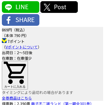
869
円（税込）
（本体 790 円）
7ポイント
（
Vポイントについて
）
出荷日：2～5日後
在庫数：在庫僅少
カートに入れる
タイミングにより品切れの場合があります
全巻商品はこちら
得票数：
2,390
票
藤子不二雄ランド（第一期全301巻）