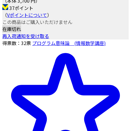
（本体 3,700 円）
37ポイント
（
Vポイントについて
）
この商品はご購入いただけません
在庫切れ
再入荷通知を受け取る
得票数：
32
票
プログラム意味論 (情報数学講座)