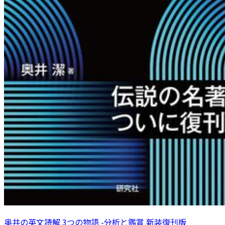
奥井の英文読解 3つの物語 -分析と鑑賞 新装復刊版