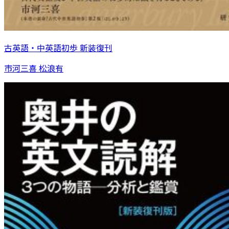
古英語・中英語初歩 新装復刊
市河三喜 松浪有