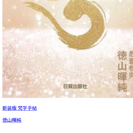
新装版 梵字手帖
徳山暉純