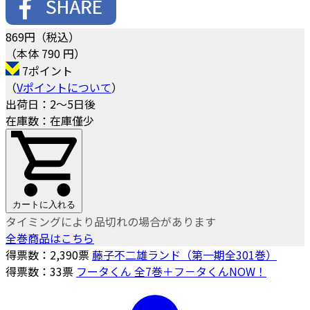
869
円（税込）
（本体 790 円）
7ポイント
（
Vポイントについて
）
出荷日：2～5日後
在庫数：在庫僅少
カートに入れる
タイミングにより品切れの場合があります
全巻商品はこちら
得票数：
2,390
票
藤子不二雄ランド（第一期全301巻）
得票数：
33
票
フータくん 全7巻＋フ－タくんNOW！