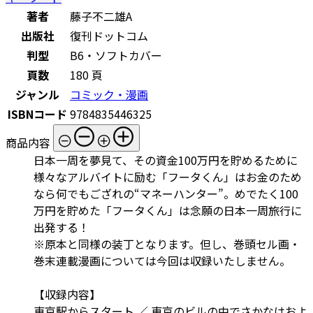
著者
藤子不二雄A
出版社
復刊ドットコム
判型
B6・ソフトカバー
頁数
180 頁
ジャンル
コミック・漫画
ISBNコード
9784835446325
商品内容
日本一周を夢見て、その資金100万円を貯めるために
様々なアルバイトに励む「フータくん」はお金のため
なら何でもござれの“マネーハンター”。めでたく100
万円を貯めた「フータくん」は念願の日本一周旅行に
出発する！
※原本と同様の装丁となります。但し、巻頭セル画・
巻末連載漫画については今回は収録いたしません。
【収録内容】
東京駅からスタート ／ 東京のビルの中でさかなはおよ