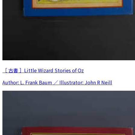
［ 古書 ］Little Wizard Stories of Oz
Author: L. Frank Baum ／ Illustrator: John R Neill