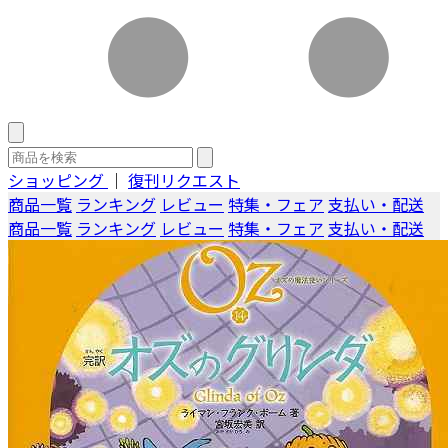
ショッピング
｜
復刊リクエスト
商品一覧
ランキング
レビュー
特集・フェア
支払い・配送
商品一覧
ランキング
レビュー
特集・フェア
支払い・配送