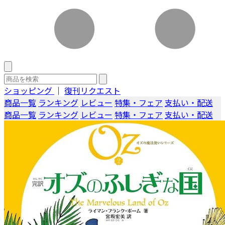
ショッピング
｜
復刊リクエスト
商品一覧
ランキング
レビュー
特集・フェア
支払い・配送
商品一覧
ランキング
レビュー
特集・フェア
支払い・配送