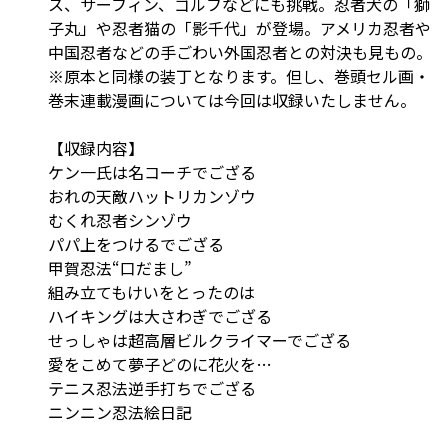
ス、サーフィン、ゴルフなどにも挑戦。忍者犬の「獅
子丸」や忍者猫の「影千代」が登場。アメリカ忍者や
中国忍者などの手ごわい外国忍者との対決も見もの。
※原本と同様の装丁となります。但し、巻頭セル画・
巻末連載漫画については今回は収録いたしません。
【収録内容】
ケン一氏は名コーチでござる
おれの天敵ハットリカンゾウ
むくれ忍者シンゾウ
パパ上をつけるでござる
甲賀忍法“口だまし”
組み立てもけいをとったのは
ハイキングは大さわぎでござる
せっしゃは超高層ビルクライマーでござる
愛をこめて夢子どのに花火を…
テニス忍法逆手打ちでござる
ニンニン忍法絵日記