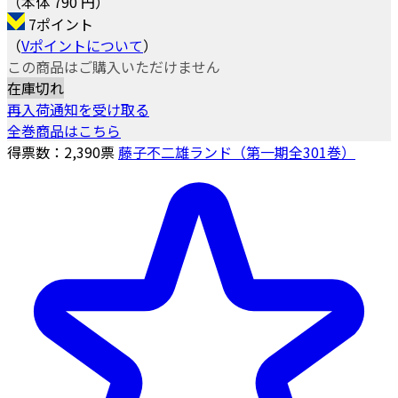
（本体 790 円）
7ポイント
（
Vポイントについて
）
この商品はご購入いただけません
在庫切れ
再入荷通知を受け取る
全巻商品はこちら
得票数：
2,390
票
藤子不二雄ランド（第一期全301巻）