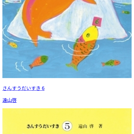
さんすうだいすき 6
遠山啓