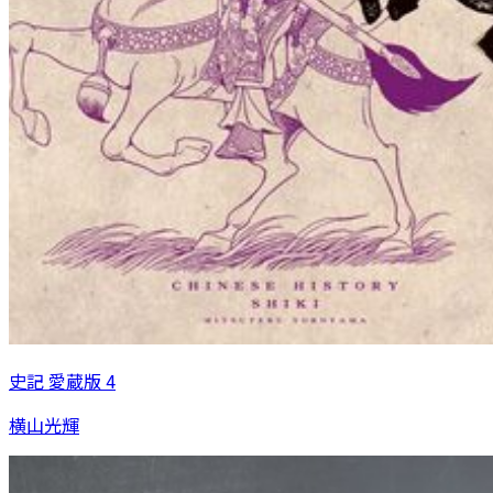
史記 愛蔵版 4
横山光輝