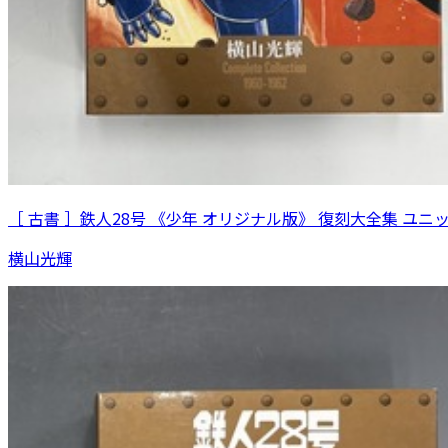
［ 古書 ］鉄人28号 《少年 オリジナル版》 復刻大全集 ユニ
横山光輝