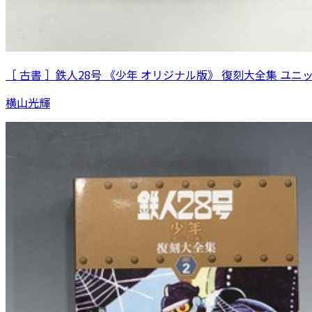
［ 古書 ］鉄人28号 《少年 オリジナル版》 復刻大全集 ユニ
横山光輝