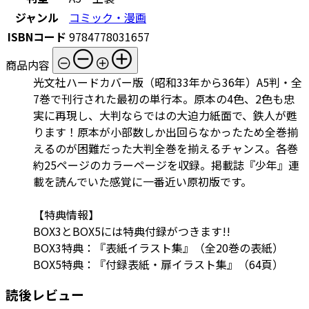
ジャンル
コミック・漫画
ISBNコード
9784778031657
商品内容
光文社ハードカバー版（昭和33年から36年）A5判・全
7巻で刊行された最初の単行本。原本の4色、2色も忠
実に再現し、大判ならではの大迫力紙面で、鉄人が甦
ります！原本が小部数しか出回らなかったため全巻揃
えるのが困難だった大判全巻を揃えるチャンス。各巻
約25ページのカラーページを収録。掲載誌『少年』連
載を読んでいた感覚に一番近い原初版です。
【特典情報】
BOX3とBOX5には特典付録がつきます!!
BOX3特典：『表紙イラスト集』（全20巻の表紙）
BOX5特典：『付録表紙・扉イラスト集』（64頁）
読後レビュー