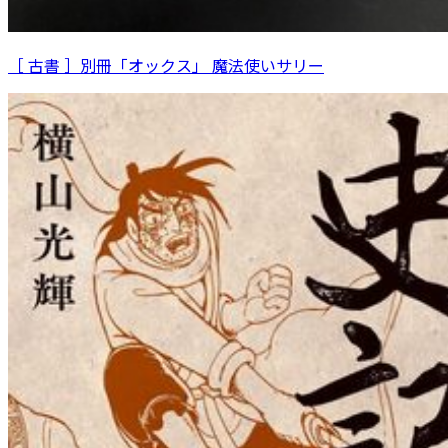
［ 古書 ］別冊「オックス」 魔法使いサリー