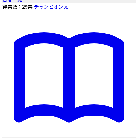
得票数：
29
票
チャンピオン太