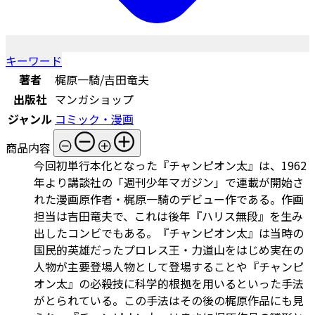
キーワード
著者
梶原一騎/吉田竜夫
出版社
マンガショップ
ジャンル
コミック・漫画
商品内容
今回初単行本化となった『チャンピオン太』は、1962
年より講談社の「週刊少年マガジン」で連載が開始さ
れた漫画原作者・梶原一騎のデビュー作である。作画
担当は吉田竜夫で、これは後年『ハリス無段』を生み
出したコンビでもある。『チャンピオン太』は当時の
国民的英雄だったプロレス王・力道山をはじめ実在の
人物が主要登場人物として登場することや『チャンピ
オン太』の必殺技に科学的根拠を用いるといった手法
がとられている。この手法はその後の梶原作品にも見