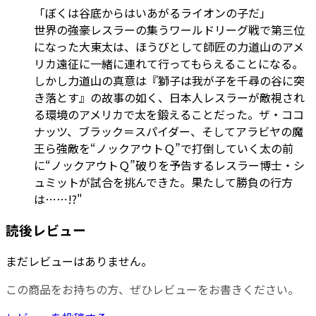
「ぼくは谷底からはいあがるライオンの子だ」
世界の強豪レスラーの集うワールドリーグ戦で第三位
になった大東太は、ほうびとして師匠の力道山のアメ
リカ遠征に一緒に連れて行ってもらえることになる。
しかし力道山の真意は『獅子は我が子を千尋の谷に突
き落とす』の故事の如く、日本人レスラーが敵視され
る環境のアメリカで太を鍛えることだった。ザ・ココ
ナッツ、ブラック＝スパイダー、そしてアラビヤの魔
王ら強敵を“ノックアウトＱ”で打倒していく太の前
に“ノックアウトＱ”破りを予告するレスラー博士・シ
ュミットが試合を挑んできた。果たして勝負の行方
は……!?"
読後レビュー
まだレビューはありません。
この商品をお持ちの方、ぜひレビューをお書きください。