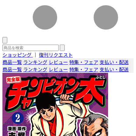
ショッピング
｜
復刊リクエスト
商品一覧
ランキング
レビュー
特集・フェア
支払い・配送
商品一覧
ランキング
レビュー
特集・フェア
支払い・配送