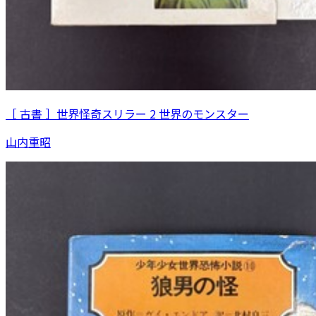
［ 古書 ］世界怪奇スリラー 2 世界のモンスター
山内重昭