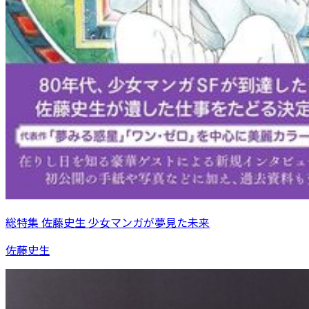
総特集 佐藤史生 少女マンガが夢見た未来
佐藤史生