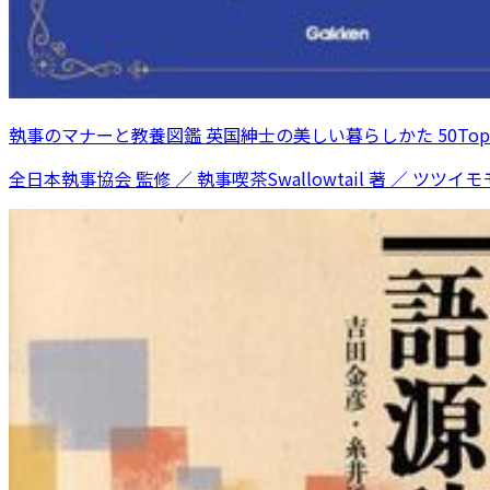
執事のマナーと教養図鑑 英国紳士の美しい暮らしかた 50Topi
全日本執事協会 監修 ／ 執事喫茶Swallowtail 著 ／ ツツイモモ