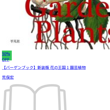
50%
OFF
【バーゲンブック】新装版 花の王国 1 園芸植物
荒俣宏