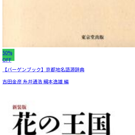
50%
OFF
【バーゲンブック】京都地名語源辞典
吉田金彦 糸井通浩 綱本逸雄 編