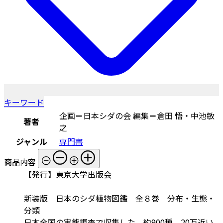
キーワード
企画＝日本シダの会 編集＝倉田 悟・中池敏
著者
之
ジャンル
専門書
商品内容
【発行】東京大学出版会
新装版 日本のシダ植物図鑑 全８巻 分布・生態・
分類
日本全国の実態調査で収集した、約900種、20万近い