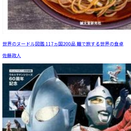
世界のヌードル図鑑 117ヵ国200品 麺で旅する世界の食卓
佐藤政人