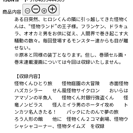
商品内容
ある日突然、ヒロシくんの隣に引っ越してきた怪物く
んは、“怪物ランド”の王子様。フランケン、ドラキュ
ラ、オオカミ男をお供に従え、人間界で巻き起こす大
騒動の数々。毎回登場するモンスター達からも目が離
せない。
※原本と同様の装丁となります。但し、巻頭セル画・
巻末連載漫画については今回は収録いたしません。
【収録内容】
怪物くんひとり旅 怪物庭園の大冒険 赤面怪物
ハズカシラー せん風怪物サイクロン おいらは
アマゾンの半魚人 怪物くん対銀行強盗くん 怪
竜ノンビラス 怪人ミイラ男のホータイ攻め ト
ンカツ名人きたる！ パックにたのんで夢の旅
ろう人形の館 他に 怪物くん２コマ劇場、怪物ウ
シャシャコーナー、怪物タイムズ を収録