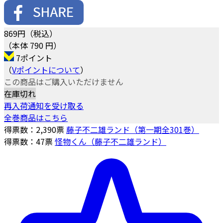
869
円（税込）
（本体 790 円）
7ポイント
（
Vポイントについて
）
この商品はご購入いただけません
在庫切れ
再入荷通知を受け取る
全巻商品はこちら
得票数：
2,390
票
藤子不二雄ランド（第一期全301巻）
得票数：
47
票
怪物くん（藤子不二雄ランド）