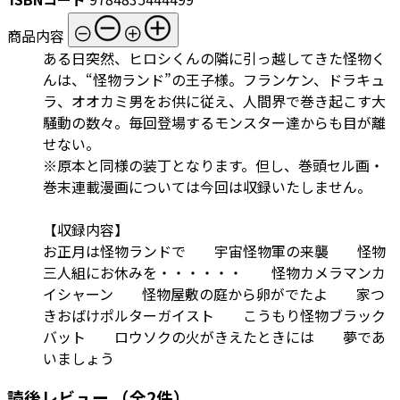
商品内容
ある日突然、ヒロシくんの隣に引っ越してきた怪物く
んは、“怪物ランド”の王子様。フランケン、ドラキュ
ラ、オオカミ男をお供に従え、人間界で巻き起こす大
騒動の数々。毎回登場するモンスター達からも目が離
せない。
※原本と同様の装丁となります。但し、巻頭セル画・
巻末連載漫画については今回は収録いたしません。
【収録内容】
お正月は怪物ランドで 宇宙怪物軍の来襲 怪物
三人組にお休みを・・・・・・ 怪物カメラマンカ
イシャーン 怪物屋敷の庭から卵がでたよ 家つ
きおばけポルターガイスト こうもり怪物ブラック
バット ロウソクの火がきえたときには 夢であ
いましょう
読後レビュー
（全2件）