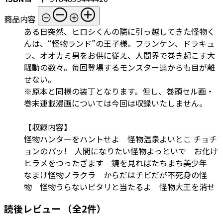
商品内容
ある日突然、ヒロシくんの隣に引っ越してきた怪物く
んは、“怪物ランド”の王子様。フランケン、ドラキュ
ラ、オオカミ男をお供に従え、人間界で巻き起こす大
騒動の数々。毎回登場するモンスター達からも目が離
せない。
※原本と同様の装丁となります。但し、巻頭セル画・
巻末連載漫画については今回は収録いたしません。
【収録内容】
怪物ハンターをハントせよ 怪物温泉よいとこ チョチ
ョンのパッ! 人間になりたい怪物よっといで お化け
ヒラメをつったざます 鏡を見ればたちまち美少年
なまけ怪物ノラクラ からだはチビだが不死身の怪
物 怪物うらないピタリと当たるよ 怪物大王を消せ
読後レビュー
（全2件）