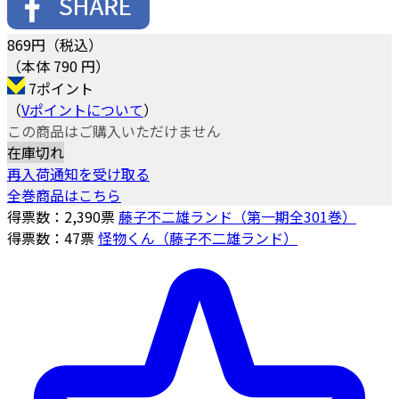
869
円（税込）
（本体 790 円）
7ポイント
（
Vポイントについて
）
この商品はご購入いただけません
在庫切れ
再入荷通知を受け取る
全巻商品はこちら
得票数：
2,390
票
藤子不二雄ランド（第一期全301巻）
得票数：
47
票
怪物くん（藤子不二雄ランド）