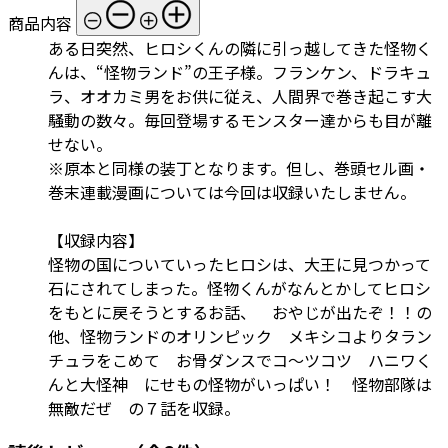
商品内容
ある日突然、ヒロシくんの隣に引っ越してきた怪物く
んは、“怪物ランド”の王子様。フランケン、ドラキュ
ラ、オオカミ男をお供に従え、人間界で巻き起こす大
騒動の数々。毎回登場するモンスター達からも目が離
せない。
※原本と同様の装丁となります。但し、巻頭セル画・
巻末連載漫画については今回は収録いたしません。
【収録内容】
怪物の国についていったヒロシは、大王に見つかって
石にされてしまった。怪物くんがなんとかしてヒロシ
をもとに戻そうとするお話、 おやじが出たぞ！！の
他、怪物ランドのオリンピック メキシコよりタラン
チュラをこめて お骨ダンスでコ～ツコツ ハニワく
んと大怪神 にせもの怪物がいっぱい！ 怪物部隊は
無敵だぜ の７話を収録。