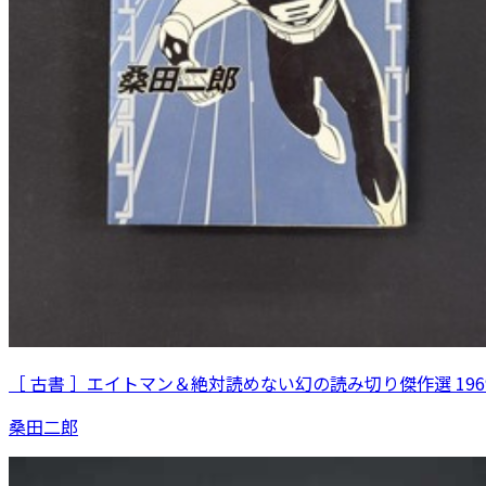
［ 古書 ］エイトマン＆絶対読めない幻の読み切り傑作選 196
桑田二郎