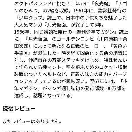
オクトパスランドに挑む！！ほかに「夜光魔」「ナゴ
ンのひみつ」の2編を収録。1961年に、講談社発行の
「少年クラブ」誌上で、日本中の子供たちを魅了した
大人気マンガ『月光仮面』が終了して5年――。
1966年、同じ講談社発行の「週刊少年マガジン」誌上
に、『月光仮面』のゴールデンコンビ（川内康範＋桑
田次郎）によって新たなる正義のヒーロー、『黄色い
手袋Ｘ』が誕生した。時を経て凶悪化する悪の組織に
対し、伸縮自在の万能ステッキをはじめ、特殊せんい
で作られた防弾マント、空を飛ぶためのロケット噴射
装置のついたベルトなど、正義の味方の能力もバージ
ョンアップしているのが興味深い。翌67年には、「少
年マガジン」がマンガ週刊誌初の発行部数100万部を
達成し、話題となっている。
読後レビュー
まだレビューはありません。