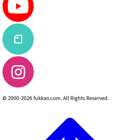
© 2000-2026 fukkan.com. All Rights Reserved.