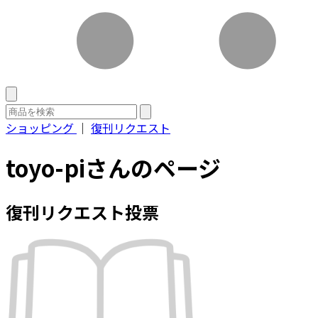
ショッピング
｜
復刊リクエスト
toyo-piさんのページ
復刊リクエスト投票