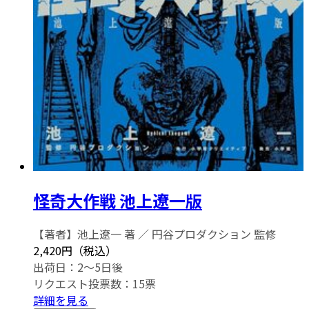
怪奇大作戦 池上遼一版
【著者】池上遼一 著 ／ 円谷プロダクション 監修
2,420円（税込）
出荷日：2～5日後
リクエスト投票数：
15
票
詳細を見る