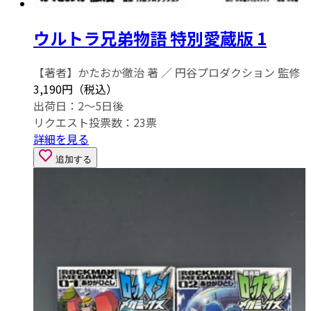
ウルトラ兄弟物語 特別愛蔵版 1
【著者】かたおか徹治 著 ／ 円谷プロダクション 監修
3,190円（税込）
出荷日：2～5日後
リクエスト投票数：
23
票
詳細を見る
追加する