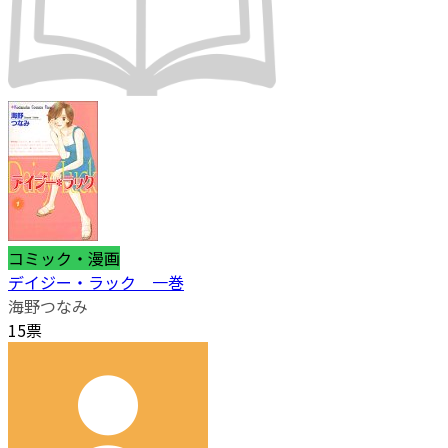
コミック・漫画
デイジー・ラック 一巻
海野つなみ
15票