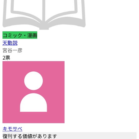
コミック・漫画
天動説
宮谷一彦
2票
キモサベ
復刊する価値があります