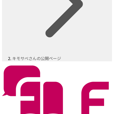
キモサベさんの公開ページ