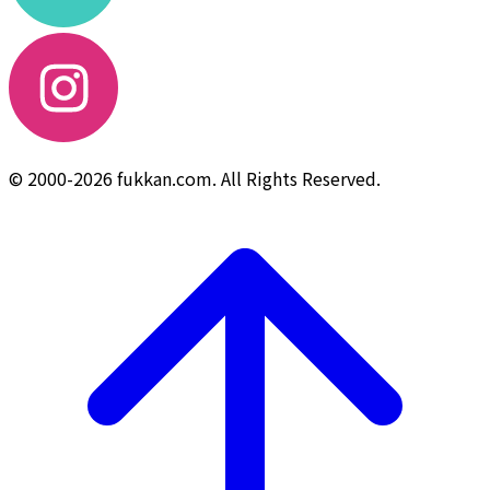
© 2000-2026 fukkan.com. All Rights Reserved.