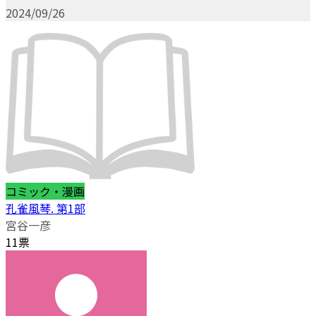
2024/09/26
コミック・漫画
孔雀風琴. 第1部
宮谷一彦
11票