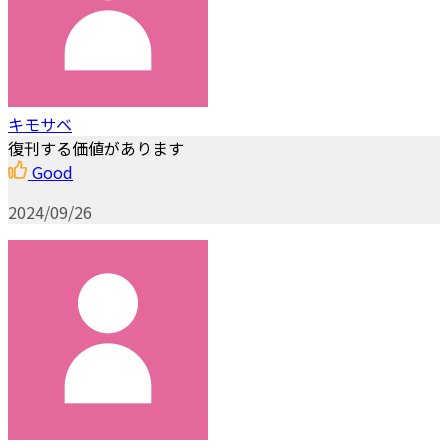
キモサベ
復刊する価値があります
Good
2024/09/26