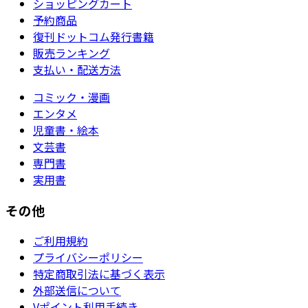
ショッピングカート
予約商品
復刊ドットコム発行書籍
販売ランキング
支払い・配送方法
コミック・漫画
エンタメ
児童書・絵本
文芸書
専門書
実用書
その他
ご利用規約
プライバシーポリシー
特定商取引法に基づく表示
外部送信について
Vポイント利用手続き