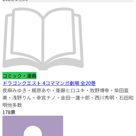
コミック・漫画
ドラゴンクエスト 4コママンガ劇場 全20巻
夜麻みゆき・梶原あや・衛藤ヒロユキ・牧野博幸・柴田亜
美・浅野りん・幸宮チノ・金田一蓮十郎・西川秀明・石田和
明他多数
178票