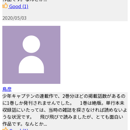
Good
(1)
2020/05/03
鳥彦
少年キャプテンの連載作で、2巻分ほどの掲載話数があるの
に1巻しか発刊されませんでした。 1巻は絶版。単行本未
収録話にいたっては、当時の雑誌を探さなければ読めないよ
うな状況です。 飛び飛びで読みましたが、とても面白い
作品です。なんとか...