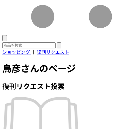
ショッピング
｜
復刊リクエスト
鳥彦さんのページ
復刊リクエスト投票