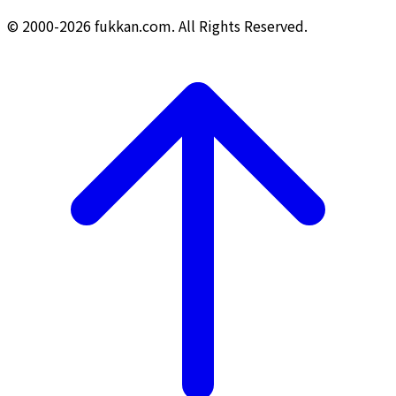
© 2000-2026 fukkan.com. All Rights Reserved.