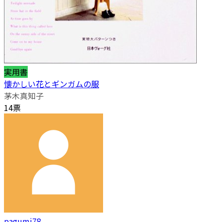
実用書
懐かしい花とギンガムの服
茅木真知子
14票
pagumi78