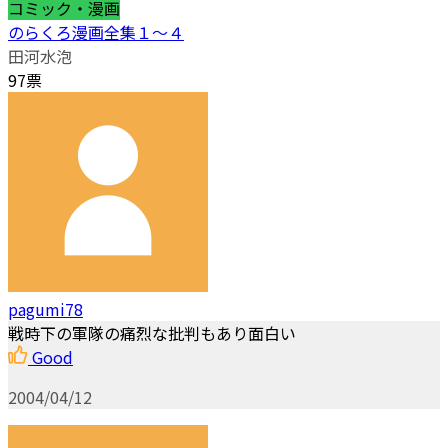
コミック・漫画
のらくろ漫画全集１～４
田河水泡
97票
pagumi78
戦時下の軍隊の痛烈な批判もあり面白い
Good
2004/04/12