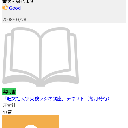
幸せを感じます。
Good
2008/03/28
実用書
「旺文社大学受験ラジオ講座」テキスト（毎月発行）
旺文社
47票