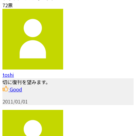
72票
toshi
切に復刊を望みます。
Good
2011/01/01