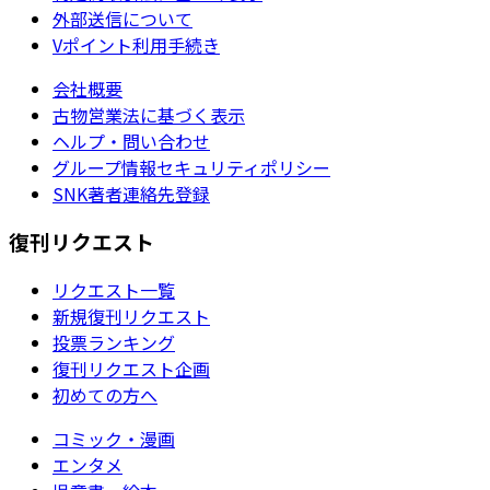
外部送信について
Vポイント利用手続き
会社概要
古物営業法に基づく表示
ヘルプ・問い合わせ
グループ情報セキュリティポリシー
SNK著者連絡先登録
復刊リクエスト
リクエスト一覧
新規復刊リクエスト
投票ランキング
復刊リクエスト企画
初めての方へ
コミック・漫画
エンタメ