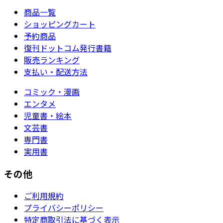
商品一覧
ショッピングカート
予約商品
復刊ドットコム発行書籍
販売ランキング
支払い・配送方法
コミック・漫画
エンタメ
児童書・絵本
文芸書
専門書
実用書
その他
ご利用規約
プライバシーポリシー
特定商取引法に基づく表示