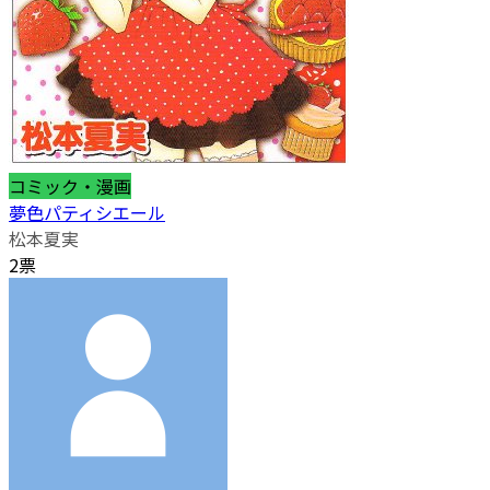
コミック・漫画
夢色パティシエール
松本夏実
2票