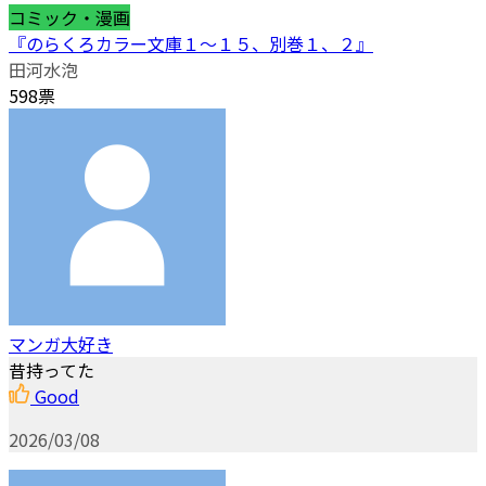
コミック・漫画
『のらくろカラー文庫１～１５、別巻１、２』
田河水泡
598票
マンガ大好き
昔持ってた
Good
2026/03/08