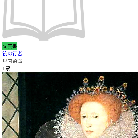
文芸書
役の行者
坪内逍遥
1票