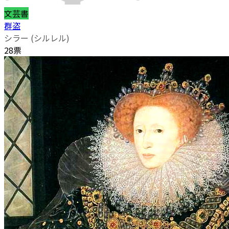
文芸書
群盗
シラー (シルレル)
28票