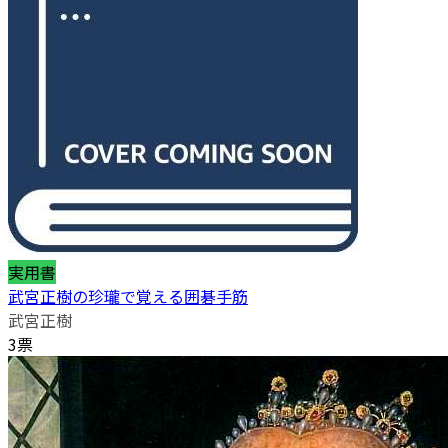
実用書
武宮正樹の珍瓏で覚える囲碁手筋
武宮正樹
3票