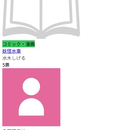
コミック・漫画
妖怪水車
水木しげる
5票