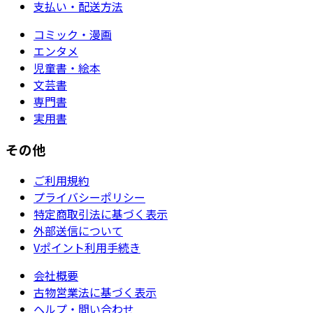
支払い・配送方法
コミック・漫画
エンタメ
児童書・絵本
文芸書
専門書
実用書
その他
ご利用規約
プライバシーポリシー
特定商取引法に基づく表示
外部送信について
Vポイント利用手続き
会社概要
古物営業法に基づく表示
ヘルプ・問い合わせ