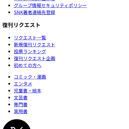
グループ情報セキュリティポリシー
SNK著者連絡先登録
復刊リクエスト
リクエスト一覧
新規復刊リクエスト
投票ランキング
復刊リクエスト企画
初めての方へ
コミック・漫画
エンタメ
児童書・絵本
文芸書
専門書
実用書