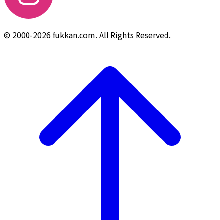
© 2000-2026 fukkan.com. All Rights Reserved.