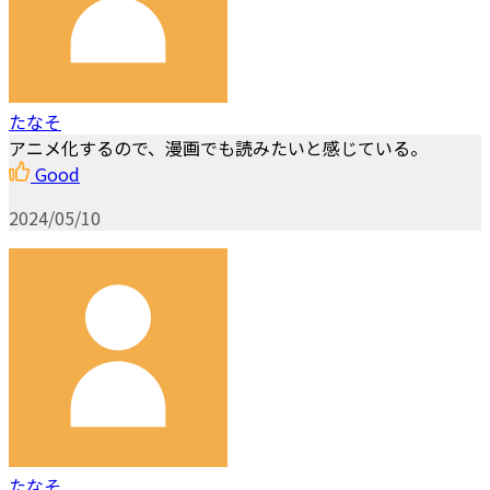
たなそ
アニメ化するので、漫画でも読みたいと感じている。
Good
2024/05/10
たなそ