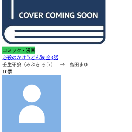
コミック・漫画
必殺のかけうどん狼 全3話
壬生牙狼（みぶき ろう） → 島田まゆ
10票