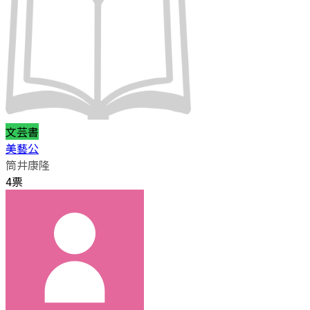
文芸書
美藝公
筒井康隆
4票