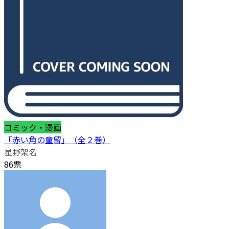
コミック・漫画
「赤い角の童留」（全２巻）
星野架名
86票