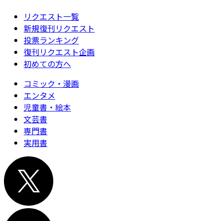
リクエスト一覧
新規復刊リクエスト
投票ランキング
復刊リクエスト企画
初めての方へ
コミック・漫画
エンタメ
児童書・絵本
文芸書
専門書
実用書