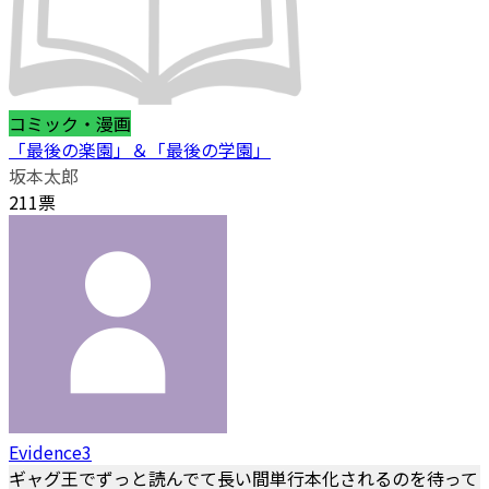
コミック・漫画
「最後の楽園」＆「最後の学園」
坂本太郎
211票
Evidence3
ギャグ王でずっと読んでて長い間単行本化されるのを待って