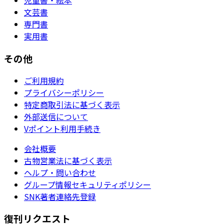
児童書・絵本
文芸書
専門書
実用書
その他
ご利用規約
プライバシーポリシー
特定商取引法に基づく表示
外部送信について
Vポイント利用手続き
会社概要
古物営業法に基づく表示
ヘルプ・問い合わせ
グループ情報セキュリティポリシー
SNK著者連絡先登録
復刊リクエスト