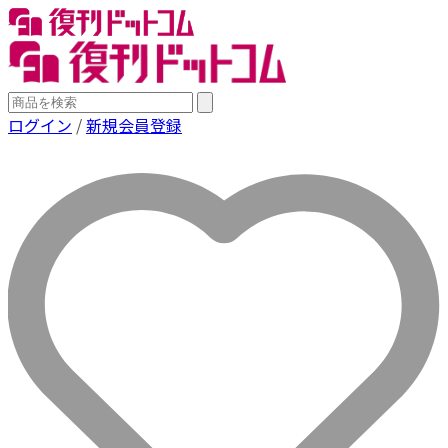
ログイン
/
新規会員登録