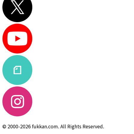
© 2000-2026 fukkan.com. All Rights Reserved.