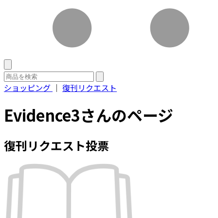
ショッピング
｜
復刊リクエスト
Evidence3さんのページ
復刊リクエスト投票