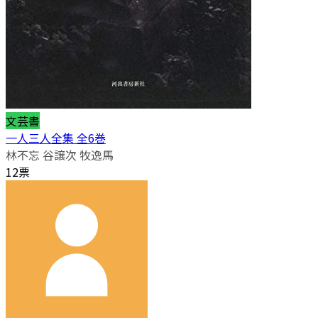
文芸書
一人三人全集 全6巻
林不忘 谷譲次 牧逸馬
12票