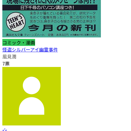
コミック・漫画
怪盗シルバーアイ幽霊事件
風見潤
7票
r’s