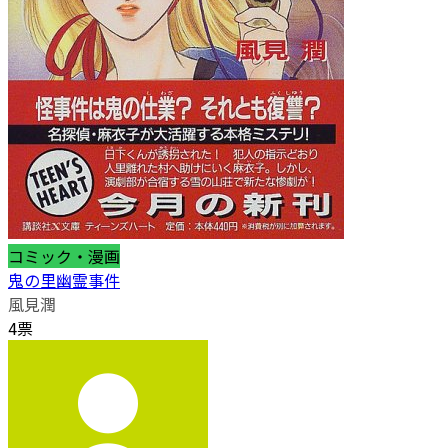
コミック・漫画
鬼の里幽霊事件
風見潤
4票