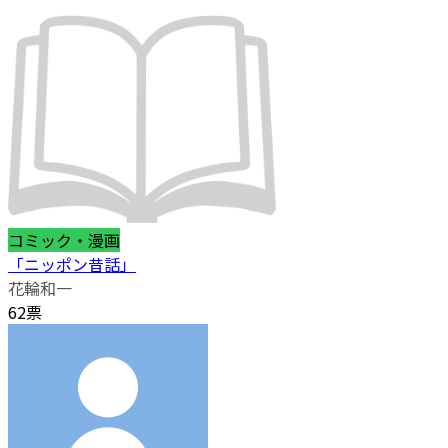
コミック・漫画
「ニッポン昔話」
花輪和一
62票