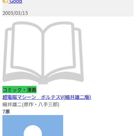
Good
2005/03/15
コミック・漫画
超電磁マシーン ボルテスV(細井雄二版)
細井雄二(原作・八手三郎)
7票