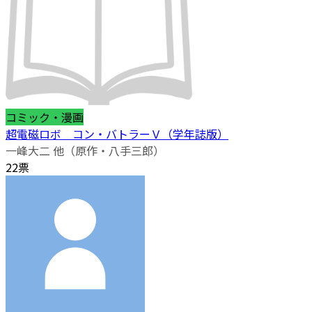
コミック・漫画
超電磁ロボ コン・バトラーＶ（学年誌版）
一峰大二 他（原作・八手三郎）
22票