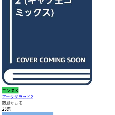
エンタメ
アークザラッド2
藤凪かおる
25票