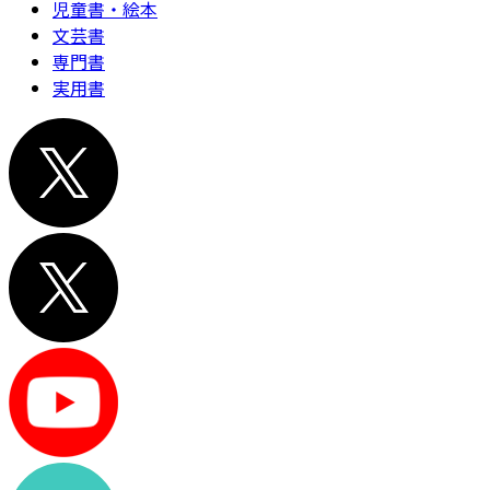
児童書・絵本
文芸書
専門書
実用書